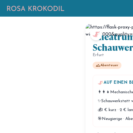
Theatrum
Schauwer
Erfurt
landscape
Abenteuer
AUF EINEN B
👨‍👩‍👧
Mechanische
✨
Schauwerkstatt 
💰
1 € kurz · 2 € la
🎯
Neugierige · Abe