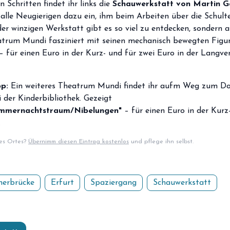
 Schritten findet ihr links die
Schauwerkstatt von Martin G
lle Neugierigen dazu ein, ihm beim Arbeiten über die Schulte
der winzigen Werkstatt gibt es so viel zu entdecken, sondern a
trum Mundi fasziniert mit seinen mechanisch bewegten Figur
– für einen Euro in der Kurz- und für zwei Euro in der Langver
pp
:
Ein weiteres Theatrum Mundi findet ihr aufm Weg zum Do
 der Kinderbibliothek. Gezeigt
mmernachtstraum/Nibelungen
"
– für einen Euro in der Kurz
.
ses Ortes?
Übernimm diesen Eintrag kostenlos
und pflege ihn selbst.
erbrücke
Erfurt
Spaziergang
Schauwerkstatt