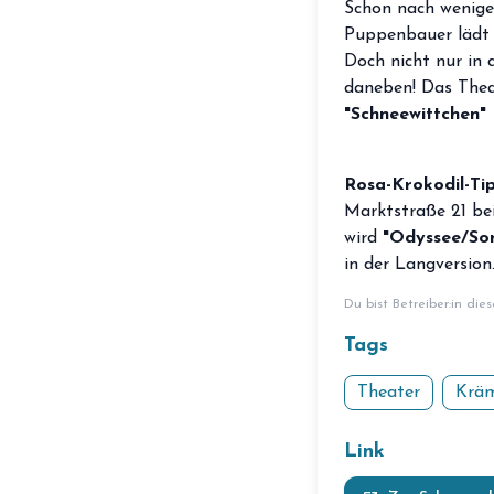
Schon nach wenigen
Puppenbauer lädt a
Doch nicht nur in 
daneben! Das Thea
"Schneewittchen"
Rosa-Krokodil-Ti
Marktstraße 21 bei
wird
"
Odyssee/So
in der Langversion
Du bist Betreiber:in die
Tags
Theater
Kräm
Link