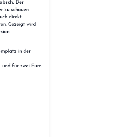
obsch.
Der
storefront
Shop
r zu schauen.
uch direkt
loyalty
Mitgliedschaft
en. Gezeigt wird
sion.
handshake
Partnerschaft
groups
Entdecker Crew
mplatz in der
- und für zwei Euro
login
Anmelden / Registrieren