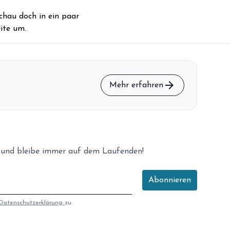
storefront
Shop
chau doch in ein paar
ite um.
loyalty
Mitgliedschaft
handshake
Partnerschaft
groups
Entdecker Crew
arrow_forward
Mehr erfahren
login
Anmelden / Registrieren
 und bleibe immer auf dem Laufenden!
Abonnieren
Datenschutzerklärung
zu.