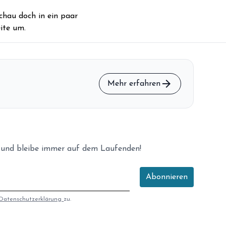
storefront
Shop
chau doch in ein paar
ite um.
loyalty
Mitgliedschaft
handshake
Partnerschaft
groups
Entdecker Crew
arrow_forward
Mehr erfahren
login
Anmelden / Registrieren
 und bleibe immer auf dem Laufenden!
Abonnieren
Datenschutzerklärung
zu.