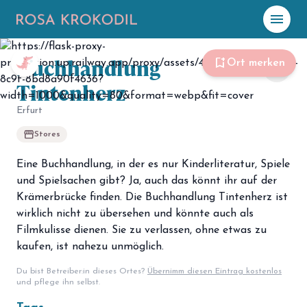
menu
Buchhandlung
☀️
Heute
bookmark_add
Ort merken
share
Tintenherz
Plane mit Kro
ki
Erfurt
storefront
Stores
celebration
Events
NEU
Eine Buchhandlung, in der es nur Kinderliteratur, Spiele
hiking
Abenteuer
und Spielsachen gibt? Ja, auch das könnt ihr auf der
Krämerbrücke finden. Die Buchhandlung Tintenherz ist
hotel
Unterkünfte
wirklich nicht zu übersehen und könnte auch als
Filmkulisse dienen. Sie zu verlassen, ohne etwas zu
menu_book
Guides
kaufen, ist nahezu unmöglich.
map
Karte
Du bist Betreiber:in dieses Ortes?
Übernimm diesen Eintrag kostenlos
und pflege ihn selbst.